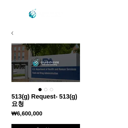
513(g) Request- 513(g)
요청
Price
₩6,600,000