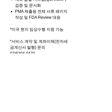
검증 및 문서화
PMA 제출용 전체 서류 패키지
작성 및 FDA Review 대응
*미국 현지 임상수행 지원 가능
*서비스 계약 및 계좌이체(전자세
금계산서 발행) 문의
02)6204-0470
IP(지적 재산) 존중과 보호를 위한 우
리의 약속
인트라클리닉컨설팅은 전문화된 지식·
데이터·경험을 기반으로 한 맞춤형 전
략 컨설팅을 제공합니다. 당사가 제작·
제공하는 모든 자료와 산출물은 오랜
기간 축적한 독자적 지적 재산
(Intellectual Property, IP) 으로, 귀사의
+82 (2) 6204 0470