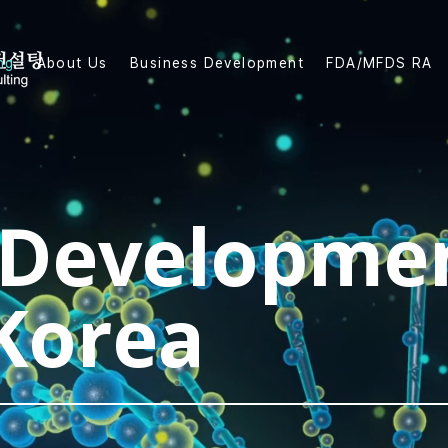
ng
About Us
Business Development
FDA/MFDS RA
 Developme
 Korea