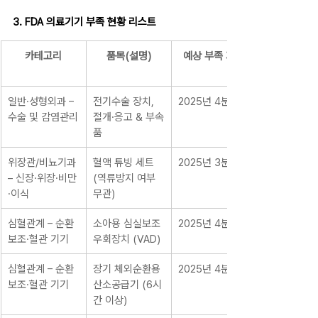
3. FDA 의료기기 부족 현황 리스트
카테고리
품목(설명)
예상 부족 기간
일반·성형외과 – 
전기수술 장치, 
2025년 4분기
수술 및 감염관리
절개·응고 & 부속
품
위장관/비뇨기과 
혈액 튜빙 세트 
2025년 3분기
– 신장·위장·비만
(역류방지 여부 
·이식
무관)
심혈관계 – 순환
소아용 심실보조
2025년 4분기
보조·혈관 기기
우회장치 (VAD)
심혈관계 – 순환
장기 체외순환용 
2025년 4분기
보조·혈관 기기
산소공급기 (6시
간 이상)